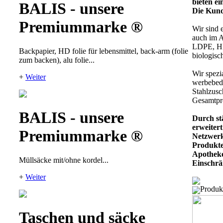
bieten e
BALIS - unsere
Die Kunde
Premiummarke ®
Wir sind 
auch im A
LDPE, HD
Backpapier, HD folie für lebensmittel, back-arm (folie
biologisc
zum backen), alu folie...
Wir spezi
+
Weiter
werbebedr
Stahlzusc
Gesamtpr
BALIS - unsere
Durch st
erweitert
Premiummarke ®
Netzwerk
Produkte
Apotheke
Müllsäcke mit/ohne kordel...
Einschrä
+
Weiter
Produk
Taschen und säcke