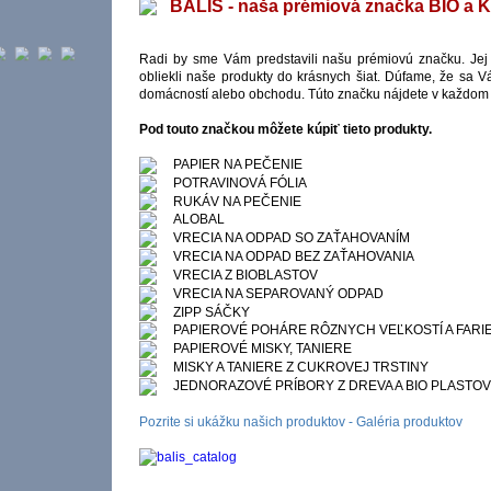
BALIS - naša prémiová značka BIO a 
Radi by sme Vám predstavili našu prémiovú značku. Jej 
obliekli naše produkty do krásnych šiat. Dúfame, že sa V
domácností alebo obchodu. Túto značku nájdete v každo
Pod touto značkou môžete kúpiť tieto produkty.
PAPIER NA PEČENIE
POTRAVINOVÁ FÓLIA
RUKÁV NA PEČENIE
ALOBAL
VRECIA NA ODPAD SO ZAŤAHOVANÍM
VRECIA NA ODPAD BEZ ZAŤAHOVANIA
VRECIA Z BIOBLASTOV
VRECIA NA SEPAROVANÝ ODPAD
ZIPP SÁČKY
PAPIEROVÉ POHÁRE RÔZNYCH VEĽKOSTÍ A FARI
PAPIEROVÉ MISKY, TANIERE
MISKY A TANIERE Z CUKROVEJ TRSTINY
JEDNORAZOVÉ PRÍBORY Z DREVA A BIO PLASTOV
Pozrite si ukážku našich produktov - Galéria produktov