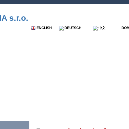
 s.r.o.
ENGLISH
DEUTSCH
中文
DO